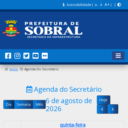
A+
Acessibilidade
(
A
) |
A-
00
Início
Agenda Do Secretário
01
Agenda do Secretário
02
6 de agosto de
Hoje
03
Dia
Semana
Mês
2026
04
quinta-feira