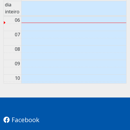
dia
05
inteiro
06
07
08
09
10
11
12
Facebook
13